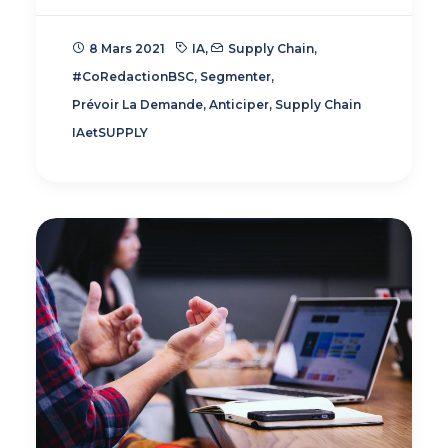
8 Mars 2021
IA
,
Supply Chain
,
#CoRedactionBSC
,
Segmenter
,
Prévoir La Demande
,
Anticiper
,
Supply Chain
IAetSUPPLY