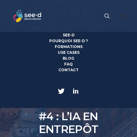
SEE-D
POURQUOI SEE-D ?
FORMATIONS
USE CASES
BLOG
FAQ
CONTACT
7 JUIN 2021
|
IN
SUPPLY CHAIN
|
3 MINUTES
IA & SUPPLY CHAIN
#4 : L’IA EN
ENTREPÔT