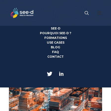
SEE-D
News
POURQUOI SEE-D ?
FORMATIONS
USE CASES
Découvrez toute l'actualité see-d, IA et Data Science
BLOG
FAQ
CONTACT