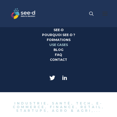
SEE-D
POURQUOI SEE-D ?
FORMATIONS
USE CASES
Use
BLOG
FAQ
Cases.
CONTACT
INDUSTRIE, SANTÉ, TECH, E-
COMMERCE, FINANCE, RETAIL,
STARTUPS, AGRO & AGRI,...