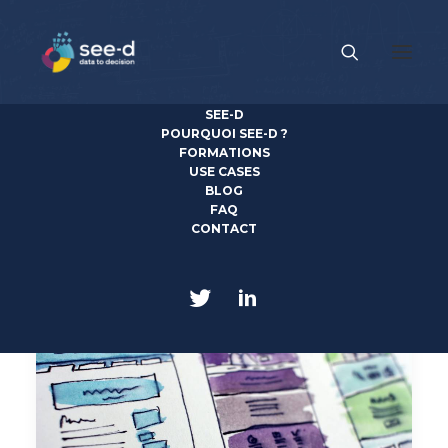
SEE-D
News
POURQUOI SEE-D ?
FORMATIONS
USE CASES
Découvrez toute l'actualité see-d, IA et Data Science
BLOG
FAQ
CONTACT