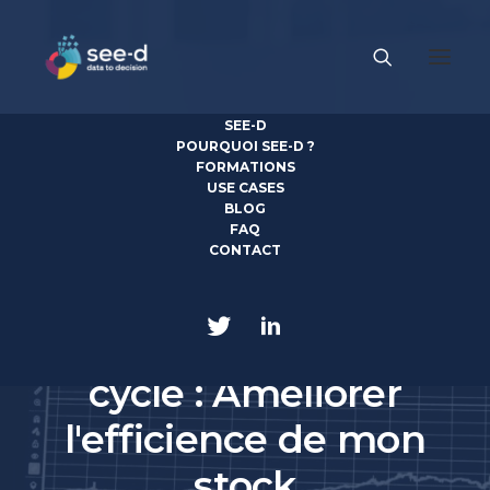
SEE-D
POURQUOI SEE-D ?
FORMATIONS
USE CASES
BLOG
FAQ
CONTACT
5 JANVIER 2021
|
IN
SUPPLY CHAIN
|
9 MINUTES
Quantification et
cycle : Améliorer
l'efficience de mon
stock