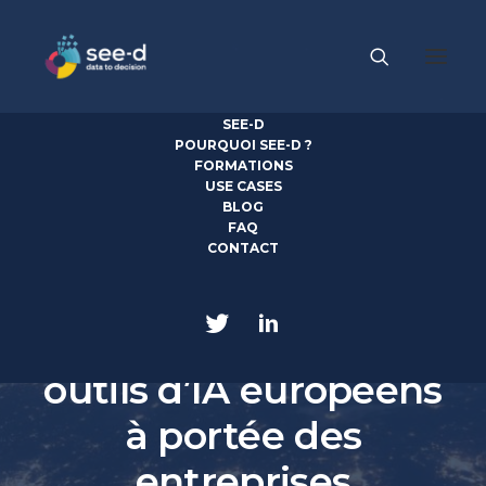
SEE-D
POURQUOI SEE-D ?
FORMATIONS
USE CASES
BLOG
FAQ
CONTACT
31 JANVIER 2020
|
IN
STRATÉGIE
|
5 MINUTES
Deep Techs : des
outils d’IA européens
à portée des
entreprises