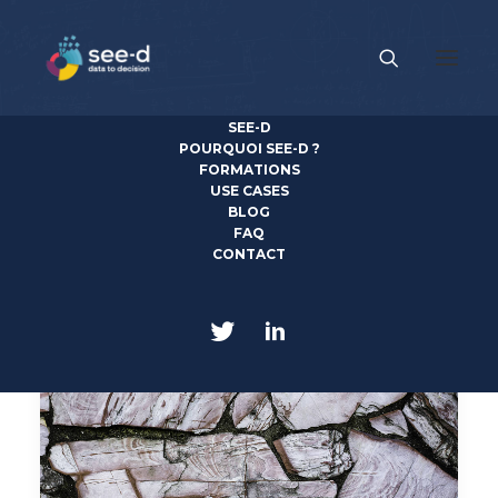
SEE-D
News
POURQUOI SEE-D ?
FORMATIONS
USE CASES
Découvrez toute l'actualité see-d, IA et Data Science
BLOG
FAQ
CONTACT