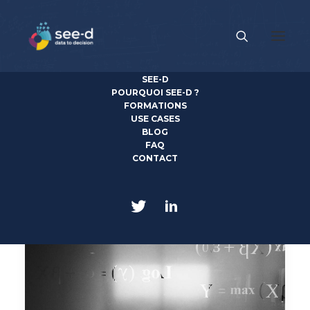
SEE-D
News
POURQUOI SEE-D ?
FORMATIONS
USE CASES
Découvrez toute l'actualité see-d, IA et Data Science
BLOG
FAQ
CONTACT